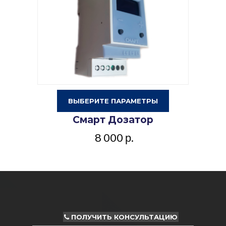
Этот
ВЫБЕРИТЕ ПАРАМЕТРЫ
товар
Смарт Дозатор
имеет
несколько
8 000
р.
вариаций.
Опции
можно
выбрать
на
странице
товара.
ПОЛУЧИТЬ КОНСУЛЬТАЦИЮ