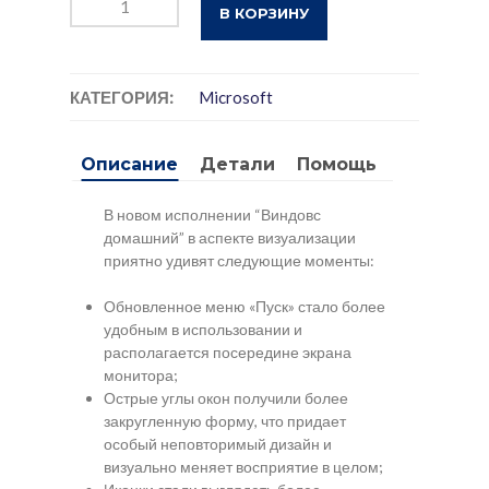
В КОРЗИНУ
товара
Windows
11
home/
КАТЕГОРИЯ:
Microsoft
домашняя
на
Описание
Детали
Помощь
USB-
Flash
с
В новом исполнении “Виндовс
уникальным
домашний” в аспекте визуализации
приятно удивят следующие моменты:
ключем
активации
Обновленное меню «Пуск» стало более
удобным в использовании и
располагается посередине экрана
монитора;
Острые углы окон получили более
закругленную форму, что придает
особый неповторимый дизайн и
визуально меняет восприятие в целом;