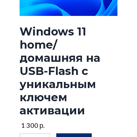
Windows 11
home/
домашняя на
USB-Flash с
уникальным
ключем
активации
1 300
р.
Количество