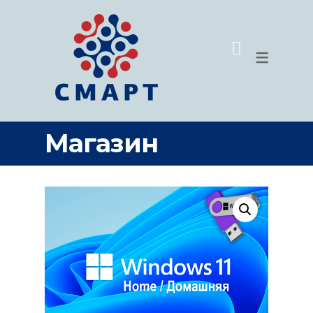
МАГАЗИН
ПРОГРАММ
УМНЫЙ ДОМ
MICROSOFT
ВИДЕОНАБЛЮДЕНИЕ
SIM-КАРТЫ
ОБОРУДОВАНИЕ ДЛЯ МОЕК
Магазин
ПРОГРАММЫ